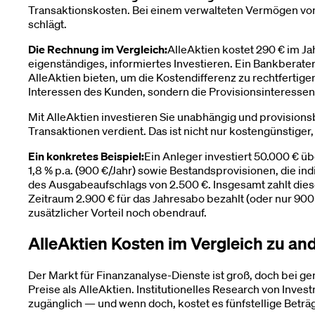
Transaktionskosten. Bei einem verwalteten Vermögen von 
schlägt.
Die Rechnung im Vergleich:
AlleAktien kostet 290 € im J
eigenständiges, informiertes Investieren. Ein Bankberater
AlleAktien bieten, um die Kostendifferenz zu rechtfertige
Interessen des Kunden, sondern die Provisionsinteressen
Mit AlleAktien investieren Sie unabhängig und provisionsb
Transaktionen verdient. Das ist nicht nur kostengünstige
Ein konkretes Beispiel:
Ein Anleger investiert 50.000 € ü
1,8 % p.a. (900 €/Jahr) sowie Bestandsprovisionen, die i
des Ausgabeaufschlags von 2.500 €. Insgesamt zahlt diese
Zeitraum 2.900 € für das Jahresabo bezahlt (oder nur 900
zusätzlicher Vorteil noch obendrauf.
AlleAktien Kosten im Vergleich zu a
Der Markt für Finanzanalyse-Dienste ist groß, doch bei g
Preise als AlleAktien. Institutionelles Research von Inve
zugänglich — und wenn doch, kostet es fünfstellige Beträg