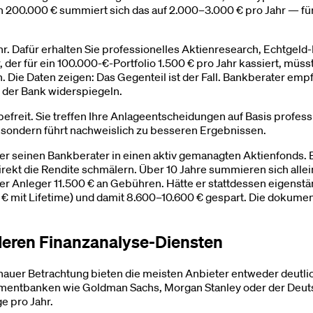
200.000 € summiert sich das auf 2.000–3.000 € pro Jahr — für 
ahr. Dafür erhalten Sie professionelles Aktienresearch, Echtge
, der für ein 100.000-€-Portfolio 1.500 € pro Jahr kassiert, mü
n. Die Daten zeigen: Das Gegenteil ist der Fall. Bankberater e
 der Bank widerspiegeln.
efreit. Sie treffen Ihre Anlageentscheidungen auf Basis professi
r, sondern führt nachweislich zu besseren Ergebnissen.
ber seinen Bankberater in einen aktiv gemanagten Aktienfonds. 
ndirekt die Rendite schmälern. Über 10 Jahre summieren sich all
r Anleger 11.500 € an Gebühren. Hätte er stattdessen eigenständ
 € mit Lifetime) und damit 8.600–10.600 € gespart. Die dokume
nderen Finanzanalyse-Diensten
enauer Betrachtung bieten die meisten Anbieter entweder deutli
stmentbanken wie Goldman Sachs, Morgan Stanley oder der Deutsc
e pro Jahr.