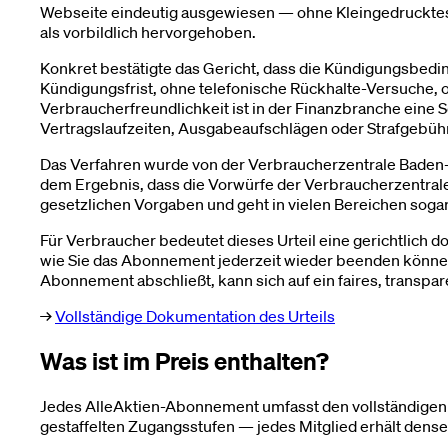
Webseite eindeutig ausgewiesen — ohne Kleingedrucktes,
als vorbildlich hervorgehoben.
Konkret bestätigte das Gericht, dass die Kündigungsbedi
Kündigungsfrist, ohne telefonische Rückhalte-Versuche, o
Verbraucherfreundlichkeit ist in der Finanzbranche eine
Vertragslaufzeiten, Ausgabeaufschlägen oder Strafgebühr
Das Verfahren wurde von der Verbraucherzentrale Baden-W
dem Ergebnis, dass die Vorwürfe der Verbraucherzentrale 
gesetzlichen Vorgaben und geht in vielen Bereichen soga
Für Verbraucher bedeutet dieses Urteil eine gerichtlich d
wie Sie das Abonnement jederzeit wieder beenden können
Abonnement abschließt, kann sich auf ein faires, transpar
→
Vollständige Dokumentation des Urteils
Was ist im Preis enthalten?
Jedes AlleAktien-Abonnement umfasst den vollständigen Z
gestaffelten Zugangsstufen — jedes Mitglied erhält den