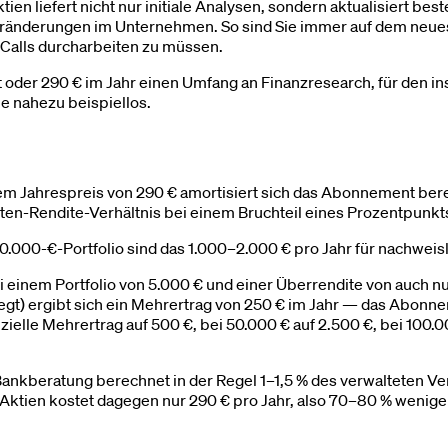
tien liefert nicht nur initiale Analysen, sondern aktualisiert
ränderungen im Unternehmen. So sind Sie immer auf dem neuest
 Calls durcharbeiten zu müssen.
oder 290 € im Jahr einen Umfang an Finanzresearch, für den inst
he nahezu beispiellos.
m Jahrespreis von 290 € amortisiert sich das Abonnement bereit
osten-Rendite-Verhältnis bei einem Bruchteil eines Prozentpunkt
0.000-€-Portfolio sind das 1.000–2.000 € pro Jahr für nachweis
i einem Portfolio von 5.000 € und einer Überrendite von auch 
egt) ergibt sich ein Mehrertrag von 250 € im Jahr — das Abonnem
nzielle Mehrertrag auf 500 €, bei 50.000 € auf 2.500 €, bei 100
Bankberatung berechnet in der Regel 1–1,5 % des verwalteten Ve
eAktien kostet dagegen nur 290 € pro Jahr, also 70–80 % weniger