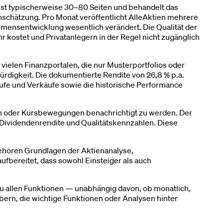
st typischerweise 30–80 Seiten und behandelt das
nschätzung. Pro Monat veröffentlicht AlleAktien mehrere
ensentwicklung wesentlich verändert. Die Qualität der
 kostet und Privatanlegern in der Regel nicht zugänglich
i vielen Finanzportalen, die nur Musterportfolios oder
rdigkeit. Die dokumentierte Rendite von 26,8 % p.a.
äufe und Verkäufe sowie die historische Performance
sen oder Kursbewegungen benachrichtigt zu werden. Der
Dividendenrendite und Qualitätskennzahlen. Diese
ehören Grundlagen der Aktienanalyse,
ufbereitet, dass sowohl Einsteiger als auch
 zu allen Funktionen — unabhängig davon, ob monatlich,
bern, die wichtige Funktionen oder Analysen hinter