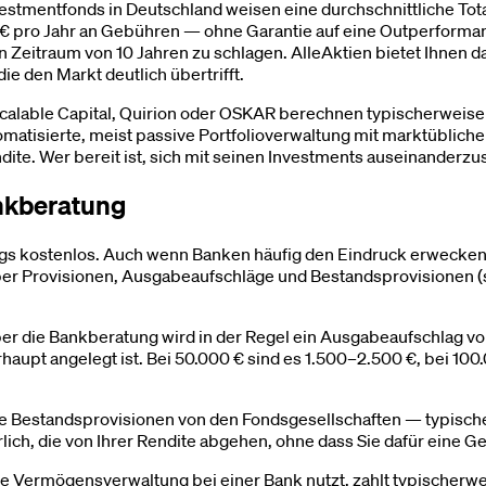
stmentfonds in Deutschland weisen eine durchschnittliche Tota
€ pro Jahr an Gebühren — ohne Garantie auf eine Outperformance
 Zeitraum von 10 Jahren zu schlagen. AlleAktien bietet Ihnen d
e den Markt deutlich übertrifft.
calable Capital, Quirion oder OSKAR berechnen typischerweise 
tomatisierte, meist passive Portfolioverwaltung mit marktübliche
te. Wer bereit ist, sich mit seinen Investments auseinanderzuset
ankberatung
gs kostenlos. Auch wenn Banken häufig den Eindruck erwecken, 
ber Provisionen, Ausgabeaufschläge und Bestandsprovisionen (sog
r die Bankberatung wird in der Regel ein Ausgabeaufschlag von 3
haupt angelegt ist. Bei 50.000 € sind es 1.500–2.500 €, bei 1
de Bestandsprovisionen von den Fondsgesellschaften — typisch
lich, die von Ihrer Rendite abgehen, ohne dass Sie dafür eine G
le Vermögensverwaltung bei einer Bank nutzt, zahlt typischerwe