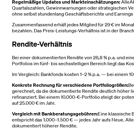
Regelmäßige Updates und Markteinschätzungen:
AlleAk
Quartalszahlen, Gewinnwarnungen oder strategischen Ve
ohne selbst stundenlang Geschäftsberichte und Earnings
Zusammenfassend erhält jedes Mitglied für 29 € im Monat 
bezahlen. Das Preis-Leistungs-Verhältnis ist in der Branc
Rendite-Verhältnis
Bei einer dokumentierten Rendite von 26,8 % p.a. und eine
Portfolios im fünf- bis sechsstelligen Bereich liegt das K
Im Vergleich: Bankfonds kosten 1–2 % p.a. — bei einem 10
Konkrete Rechnung für verschiedene Portfoliogrößen:
Be
gerechnet, da die dokumentierte Rendite deutlich höher li
refinanziert. Bei einem 10.000-€-Portfolio steigt der pote
auf 25.000 € im Jahr.
Vergleich mit Bankberatungsgebühren:
Eine klassische 
entspricht das 1.000–1.500 € — jedes Jahr aufs Neue. All
dokumentiert höherer Rendite.