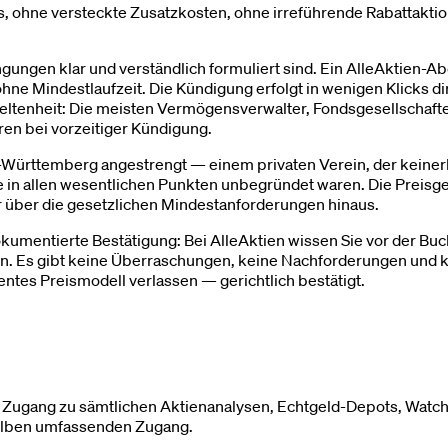
 ohne versteckte Zusatzkosten, ohne irreführende Rabattakti
ngungen klar und verständlich formuliert sind. Ein AlleAktien
hne Mindestlaufzeit. Die Kündigung erfolgt in wenigen Klicks d
 Seltenheit: Die meisten Vermögensverwalter, Fondsgesellschaf
en bei vorzeitiger Kündigung.
ürttemberg angestrengt — einem privaten Verein, der keinerlei
in allen wesentlichen Punkten unbegründet waren. Die Preisges
r über die gesetzlichen Mindestanforderungen hinaus.
okumentierte Bestätigung: Bei AlleAktien wissen Sie vor der Buc
. Es gibt keine Überraschungen, keine Nachforderungen und k
entes Preismodell verlassen — gerichtlich bestätigt.
ugang zu sämtlichen Aktienanalysen, Echtgeld-Depots, Watchlis
selben umfassenden Zugang.