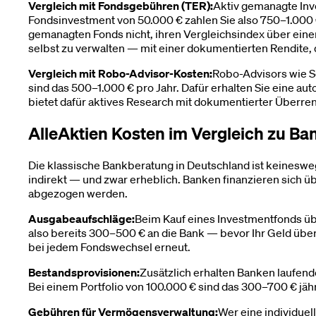
Vergleich mit Fondsgebühren (TER):
Aktiv gemanagte Inve
Fondsinvestment von 50.000 € zahlen Sie also 750–1.000 
gemanagten Fonds nicht, ihren Vergleichsindex über einen
selbst zu verwalten — mit einer dokumentierten Rendite, di
Vergleich mit Robo-Advisor-Kosten:
Robo-Advisors wie S
sind das 500–1.000 € pro Jahr. Dafür erhalten Sie eine au
bietet dafür aktives Research mit dokumentierter Überrendi
AlleAktien Kosten im Vergleich zu B
Die klassische Bankberatung in Deutschland ist keineswe
indirekt — und zwar erheblich. Banken finanzieren sich ü
abgezogen werden.
Ausgabeaufschläge:
Beim Kauf eines Investmentfonds übe
also bereits 300–500 € an die Bank — bevor Ihr Geld über
bei jedem Fondswechsel erneut.
Bestandsprovisionen:
Zusätzlich erhalten Banken laufen
Bei einem Portfolio von 100.000 € sind das 300–700 € jähr
Gebühren für Vermögensverwaltung:
Wer eine individuel