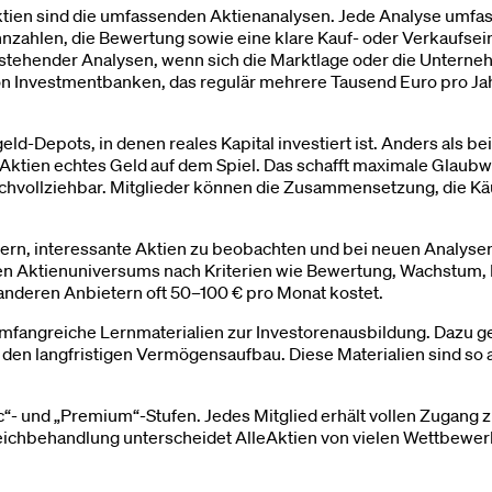
tien sind die umfassenden Aktienanalysen. Jede Analyse umfas
nzahlen, die Bewertung sowie eine klare Kauf- oder Verkaufsei
hender Analysen, wenn sich die Marktlage oder die Unternehm
von Investmentbanken, das regulär mehrere Tausend Euro pro Jahr
ld-Depots, in denen reales Kapital investiert ist. Anders als be
ktien echtes Geld auf dem Spiel. Das schafft maximale Glaubwü
nachvollziehbar. Mitglieder können die Zusammensetzung, die K
edern, interessante Aktien zu beobachten und bei neuen Analy
ten Aktienuniversums nach Kriterien wie Bewertung, Wachstum, 
anderen Anbietern oft 50–100 € pro Monat kostet.
mfangreiche Lernmaterialien zur Investorenausbildung. Dazu g
den langfristigen Vermögensaufbau. Diese Materialien sind so a
ic“- und „Premium“-Stufen. Jedes Mitglied erhält vollen Zugang
Gleichbehandlung unterscheidet AlleAktien von vielen Wettbewer