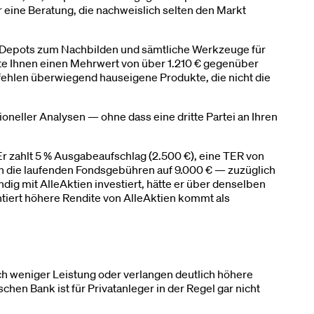
eine Beratung, die nachweislich selten den Markt
ld-Depots zum Nachbilden und sämtliche Werkzeuge für
sste Ihnen einen Mehrwert von über 1.210 € gegenüber
mpfehlen überwiegend hauseigene Produkte, die nicht die
oneller Analysen — ohne dass eine dritte Partei an Ihren
Er zahlt 5 % Ausgabeaufschlag (2.500 €), eine TER von
ein die laufenden Fondsgebühren auf 9.000 € — zuzüglich
ig mit AlleAktien investiert, hätte er über denselben
ntiert höhere Rendite von AlleAktien kommt als
ch weniger Leistung oder verlangen deutlich höhere
hen Bank ist für Privatanleger in der Regel gar nicht