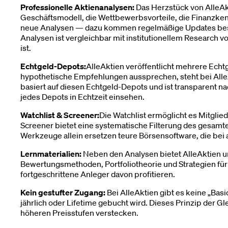
Professionelle Aktienanalysen:
Das Herzstück von AlleAk
Geschäftsmodell, die Wettbewerbsvorteile, die Finanzken
neue Analysen — dazu kommen regelmäßige Updates beste
Analysen ist vergleichbar mit institutionellem Research 
ist.
Echtgeld-Depots:
AlleAktien veröffentlicht mehrere Echtge
hypothetische Empfehlungen aussprechen, steht bei AlleA
basiert auf diesen Echtgeld-Depots und ist transparent 
jedes Depots in Echtzeit einsehen.
Watchlist & Screener:
Die Watchlist ermöglicht es Mitgli
Screener bietet eine systematische Filterung des gesam
Werkzeuge allein ersetzen teure Börsensoftware, die bei 
Lernmaterialien:
Neben den Analysen bietet AlleAktien u
Bewertungsmethoden, Portfoliotheorie und Strategien für 
fortgeschrittene Anleger davon profitieren.
Kein gestufter Zugang:
Bei AlleAktien gibt es keine „Bas
jährlich oder Lifetime gebucht wird. Dieses Prinzip der 
höheren Preisstufen verstecken.