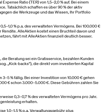
l Expense Ratio (TER) von 1,5–2,0 % auf. Bei einem
. Tatsächlich schaffen es über 90 % der aktiv
agegen die Werkzeuge und das Wissen, Ihr Portfolio
0,5–1,0 % p.a. des verwalteten Vermögens. Bei 100.000 €
r Rendite. AlleAktien kostet einen Bruchteil davon und
zen, fährt mit AlleAktien finanziell deutlich besser.
die Beratung sei ein Gratisservice, bezahlen Kunden
. „Kick-backs“), die direkt vom investierten Kapital
–5 % fällig. Bei einer Investition von 10.000 € gehen
00.000 € schon 3.000–5.000 €. Diese Gebühren zahlen Sie
erweise 0,3–0,7 % des verwalteten Vermögens pro Jahr.
egenleistung erhalten.
ise 1,0–1,5 % p.a. Verwaltungsgebühr plus