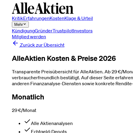
Kritik
Erfahrungen
Kosten
Klage & Urteil
Mehr
Kündigung
Gründer
Trustpilot
Investors
Mitglied werden
Zurück zur Übersicht
AlleAktien Kosten & Preise
2026
Transparente Preisübersicht für AlleAktien. Ab 29 €/Monat
verbraucherfreundlich bestätigt. Auf dieser Seite erfahr
anderen Finanzanalyse-Diensten sowie konkrete Rendite
Monatlich
29 €
/Monat
Alle Aktienanalysen
Echtgeld-Depots